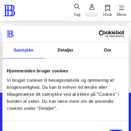
Søg
Log ind
Husk
Menu
Siden blev ikke fundet
Den ønskede side findes ikke. Prøv at søge, eller find hjælp via
Samtykke
Detaljer
Om
genvejene nederst på siden.
Hjemmesiden bruger cookies
Vi bruger cookies til besøgsstatistik og optimering af
brugervenlighed. Du kan til enhver tid ændre eller
tilbagetrække dit samtykke ved at klikke på ”Cookies” i
bunden af siden. Du kan læse mere om de anvendte
cookies under ”Detaljer”.
Samtykkevalg