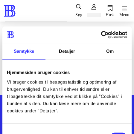
Søg
Log ind
Husk
Menu
Siden blev ikke fundet
Den ønskede side findes ikke. Prøv at søge, eller find hjælp via
Samtykke
Detaljer
Om
genvejene nederst på siden.
Hjemmesiden bruger cookies
Vi bruger cookies til besøgsstatistik og optimering af
brugervenlighed. Du kan til enhver tid ændre eller
tilbagetrække dit samtykke ved at klikke på ”Cookies” i
bunden af siden. Du kan læse mere om de anvendte
cookies under ”Detaljer”.
Samtykkevalg