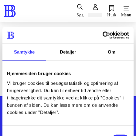
Søg
Log ind
Husk
Menu
Siden blev ikke fundet
Den ønskede side findes ikke. Prøv at søge, eller find hjælp via
Samtykke
Detaljer
Om
genvejene nederst på siden.
Hjemmesiden bruger cookies
Vi bruger cookies til besøgsstatistik og optimering af
brugervenlighed. Du kan til enhver tid ændre eller
tilbagetrække dit samtykke ved at klikke på ”Cookies” i
bunden af siden. Du kan læse mere om de anvendte
cookies under ”Detaljer”.
Samtykkevalg