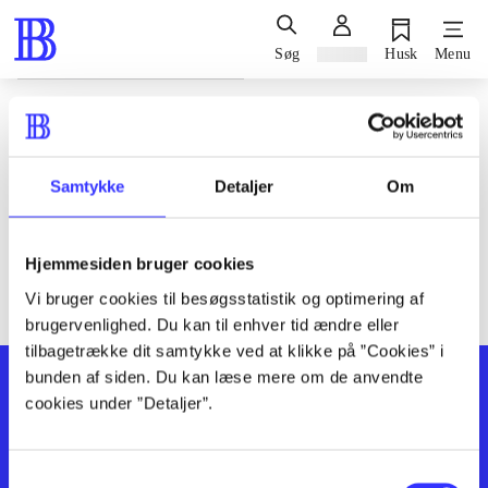
Søg
Log ind
Husk
Menu
Siden blev ikke fundet
Den ønskede side findes ikke. Prøv at søge, eller find hjælp via
Samtykke
Detaljer
Om
genvejene nederst på siden.
Hjemmesiden bruger cookies
Vi bruger cookies til besøgsstatistik og optimering af
brugervenlighed. Du kan til enhver tid ændre eller
tilbagetrække dit samtykke ved at klikke på ”Cookies” i
bunden af siden. Du kan læse mere om de anvendte
cookies under ”Detaljer”.
Samtykkevalg