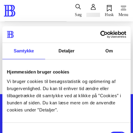
Søg
Log ind
Husk
Menu
Siden blev ikke fundet
Den ønskede side findes ikke. Prøv at søge, eller find hjælp via
Samtykke
Detaljer
Om
genvejene nederst på siden.
Hjemmesiden bruger cookies
Vi bruger cookies til besøgsstatistik og optimering af
brugervenlighed. Du kan til enhver tid ændre eller
tilbagetrække dit samtykke ved at klikke på ”Cookies” i
bunden af siden. Du kan læse mere om de anvendte
cookies under ”Detaljer”.
Samtykkevalg