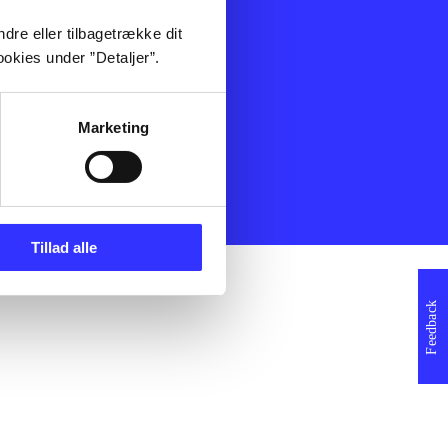
ning
Artikler
dre eller tilbagetrække dit
Film
okies under ”Detaljer”.
Musik
Spil
Noder
Marketing
erklæring
Tillad alle
Feedback