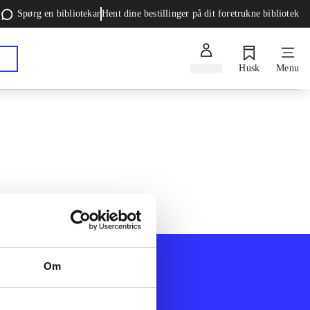
Spørg en bibliotekar
Hent dine bestillinger på dit foretrukne bibliotek
Log ind
Husk
Menu
Om
Afdelinger
k
Bøger