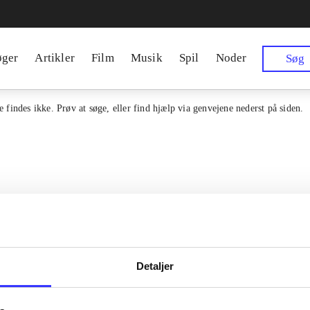
øger
Artikler
Film
Musik
Spil
Noder
Søg
 findes ikke. Prøv at søge, eller find hjælp via genvejene nederst på siden.
Detaljer
en samlet indgang til alle danske
Kontakt os
erialer og til hvad der udgives i
Om Bibliotek.d