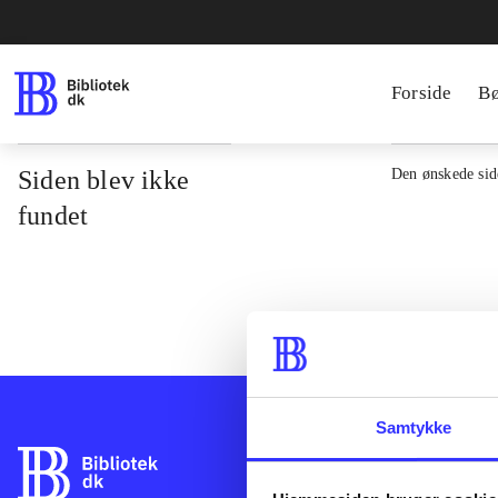
Forside
B
Siden blev ikke
Den ønskede side
fundet
Samtykke
Bibliotek.dk er 
bibliotekers mat