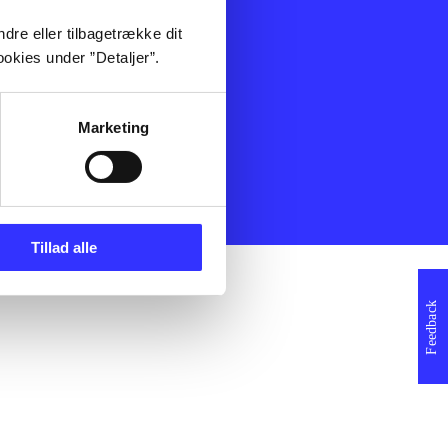
ning
Artikler
dre eller tilbagetrække dit
Film
okies under ”Detaljer”.
Musik
Spil
Noder
Marketing
erklæring
Tillad alle
Feedback