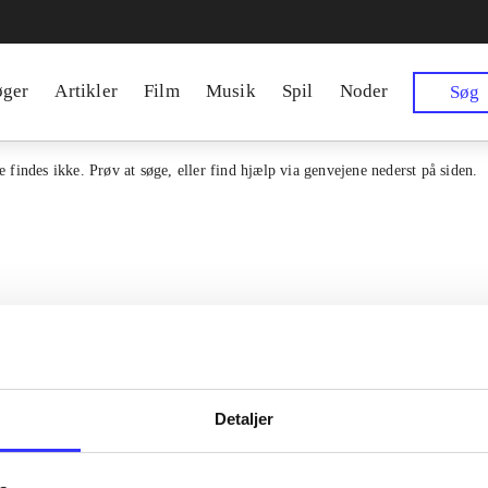
øger
Artikler
Film
Musik
Spil
Noder
Søg
 findes ikke. Prøv at søge, eller find hjælp via genvejene nederst på siden.
Detaljer
en samlet indgang til alle danske
Kontakt os
erialer og til hvad der udgives i
Om Bibliotek.d