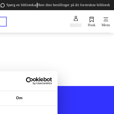
Spørg en bibliotekar
Hent dine bestillinger på dit foretrukne bibliotek
Log ind
Husk
Menu
Om
Afdelinger
k
Bøger