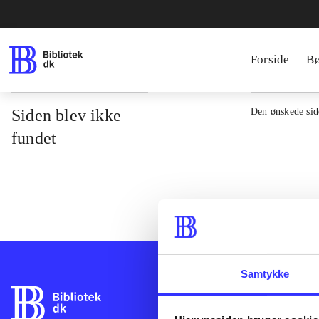
Forside
B
Siden blev ikke
Den ønskede side
fundet
Samtykke
Bibliotek.dk er 
bibliotekers mat