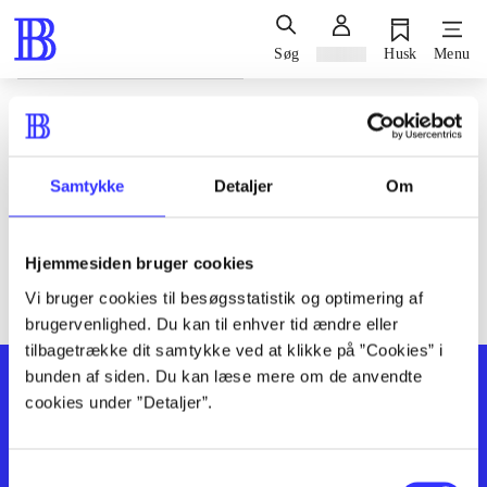
Søg
Log ind
Husk
Menu
Siden blev ikke fundet
Den ønskede side findes ikke. Prøv at søge, eller find hjælp via
Samtykke
Detaljer
Om
genvejene nederst på siden.
Hjemmesiden bruger cookies
Vi bruger cookies til besøgsstatistik og optimering af
brugervenlighed. Du kan til enhver tid ændre eller
tilbagetrække dit samtykke ved at klikke på ”Cookies” i
bunden af siden. Du kan læse mere om de anvendte
cookies under ”Detaljer”.
Samtykkevalg