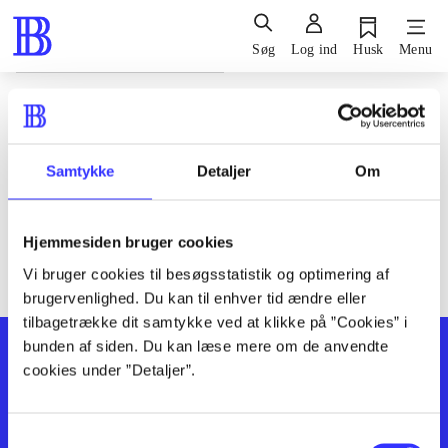
Søg
Log ind
Husk
Menu
Siden blev ikke fundet
Den ønskede side findes ikke. Prøv at søge, eller find hjælp via
Samtykke
Detaljer
Om
genvejene nederst på siden.
Hjemmesiden bruger cookies
Vi bruger cookies til besøgsstatistik og optimering af
brugervenlighed. Du kan til enhver tid ændre eller
tilbagetrække dit samtykke ved at klikke på ”Cookies” i
bunden af siden. Du kan læse mere om de anvendte
cookies under ”Detaljer”.
Samtykkevalg