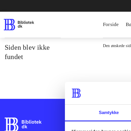
Forside
B
Siden blev ikke
Den ønskede side
fundet
Samtykke
Bibliotek.dk er 
bibliotekers mat