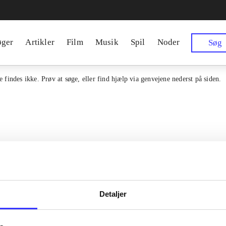
øger
Artikler
Film
Musik
Spil
Noder
Søg
 findes ikke. Prøv at søge, eller find hjælp via genvejene nederst på siden.
Detaljer
en samlet indgang til alle danske
Kontakt os
erialer og til hvad der udgives i
Om Bibliotek.d