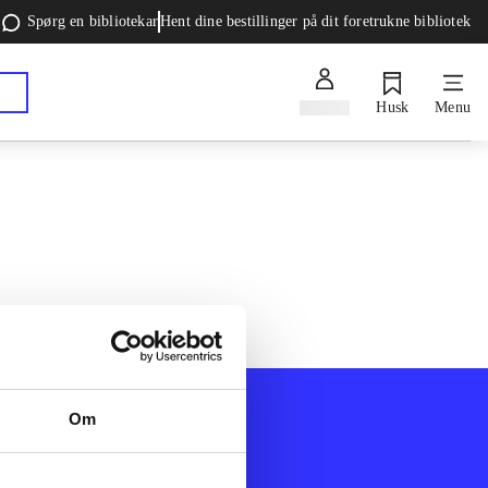
Spørg en bibliotekar
Hent dine bestillinger på dit foretrukne bibliotek
Log ind
Husk
Menu
Om
Afdelinger
k
Bøger