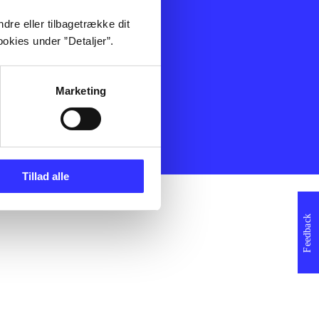
ning
Artikler
dre eller tilbagetrække dit
Film
okies under ”Detaljer”.
Musik
Spil
Noder
Marketing
erklæring
Tillad alle
Feedback