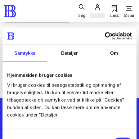
Søg
Log ind
Husk
Menu
Siden blev ikke fundet
Den ønskede side findes ikke. Prøv at søge, eller find hjælp via
Samtykke
Detaljer
Om
genvejene nederst på siden.
Hjemmesiden bruger cookies
Vi bruger cookies til besøgsstatistik og optimering af
brugervenlighed. Du kan til enhver tid ændre eller
tilbagetrække dit samtykke ved at klikke på ”Cookies” i
bunden af siden. Du kan læse mere om de anvendte
cookies under ”Detaljer”.
Samtykkevalg