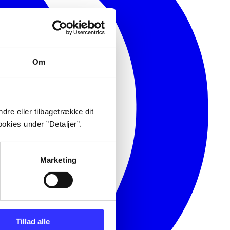
Om
dre eller tilbagetrække dit
okies under ”Detaljer”.
Marketing
Tillad alle