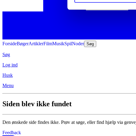
Forside
Bøger
Artikler
Film
Musik
Spil
Noder
Søg
Søg
Log ind
Husk
Menu
Siden blev ikke fundet
Den ønskede side findes ikke. Prøv at søge, eller find hjælp via genve
Feedback