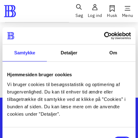
Søg
Log ind
Husk
Menu
Siden blev ikke fundet
Den ønskede side findes ikke. Prøv at søge, eller find hjælp via
Samtykke
Detaljer
Om
genvejene nederst på siden.
Hjemmesiden bruger cookies
Vi bruger cookies til besøgsstatistik og optimering af
brugervenlighed. Du kan til enhver tid ændre eller
tilbagetrække dit samtykke ved at klikke på ”Cookies” i
bunden af siden. Du kan læse mere om de anvendte
cookies under ”Detaljer”.
Samtykkevalg