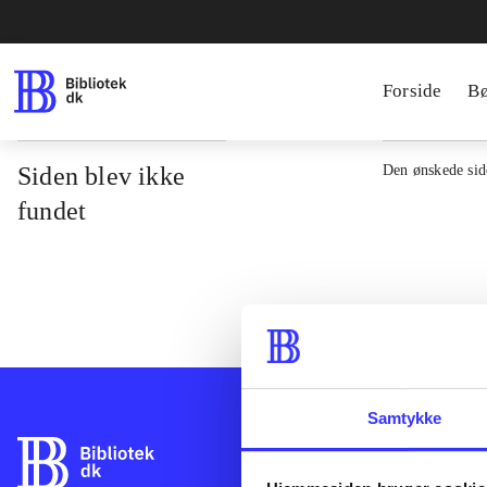
Forside
B
Siden blev ikke
Den ønskede side
fundet
Samtykke
Bibliotek.dk er 
bibliotekers mat