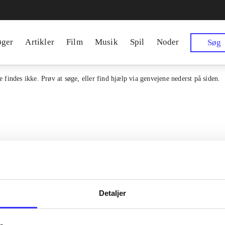
øger
Artikler
Film
Musik
Spil
Noder
Søg
 findes ikke. Prøv at søge, eller find hjælp via genvejene nederst på siden.
Detaljer
en samlet indgang til alle danske
Kontakt os
erialer og til hvad der udgives i
Om Bibliotek.d