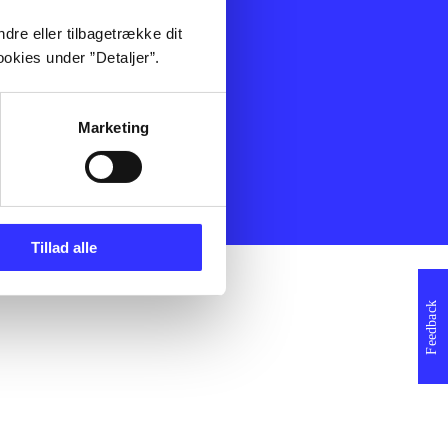
ning
Artikler
dre eller tilbagetrække dit
Film
okies under ”Detaljer”.
Musik
Spil
Noder
Marketing
erklæring
Tillad alle
Feedback