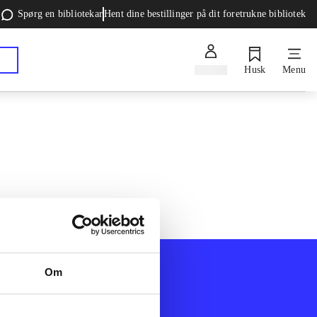
Spørg en bibliotekar
Hent dine bestillinger på dit foretrukne bibliotek
Log ind
Husk
Menu
Om
Afdelinger
k
Bøger