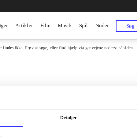
øger
Artikler
Film
Musik
Spil
Noder
Søg
 findes ikke. Prøv at søge, eller find hjælp via genvejene nederst på siden.
Detaljer
en samlet indgang til alle danske
Kontakt os
erialer og til hvad der udgives i
Om Bibliotek.d