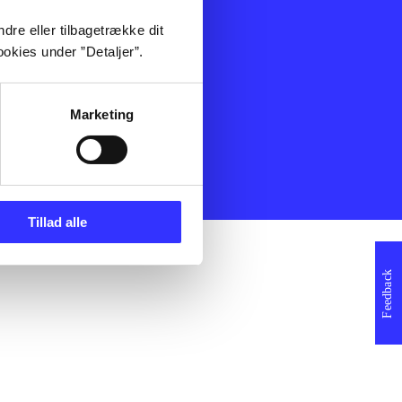
ning
Artikler
dre eller tilbagetrække dit
Film
okies under ”Detaljer”.
Musik
Spil
Noder
Marketing
erklæring
Tillad alle
Feedback