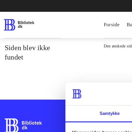
Forside
B
Siden blev ikke
Den ønskede side
fundet
Samtykke
Bibliotek.dk er 
bibliotekers mat