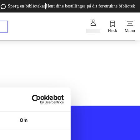
Spørg en bibliotekar
Hent dine bestillinger på dit foretrukne bibliotek
Log ind
Husk
Menu
Om
Afdelinger
k
Bøger