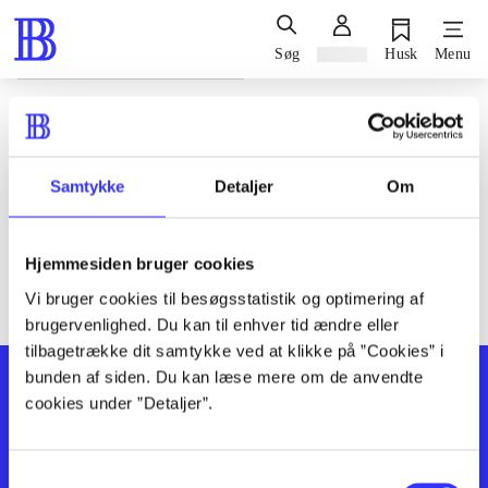
Søg
Log ind
Husk
Menu
Siden blev ikke fundet
Den ønskede side findes ikke. Prøv at søge, eller find hjælp via
Samtykke
Detaljer
Om
genvejene nederst på siden.
Hjemmesiden bruger cookies
Vi bruger cookies til besøgsstatistik og optimering af
brugervenlighed. Du kan til enhver tid ændre eller
tilbagetrække dit samtykke ved at klikke på ”Cookies” i
bunden af siden. Du kan læse mere om de anvendte
cookies under ”Detaljer”.
Samtykkevalg