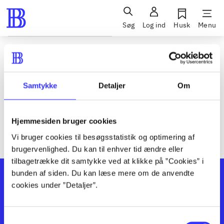
Søg
Log ind
Husk
Menu
Siden blev ikke fundet
Den ønskede side findes ikke. Prøv at søge, eller find hjælp via
Samtykke
Detaljer
Om
genvejene nederst på siden.
Hjemmesiden bruger cookies
Vi bruger cookies til besøgsstatistik og optimering af
brugervenlighed. Du kan til enhver tid ændre eller
tilbagetrække dit samtykke ved at klikke på ”Cookies” i
bunden af siden. Du kan læse mere om de anvendte
cookies under ”Detaljer”.
Samtykkevalg