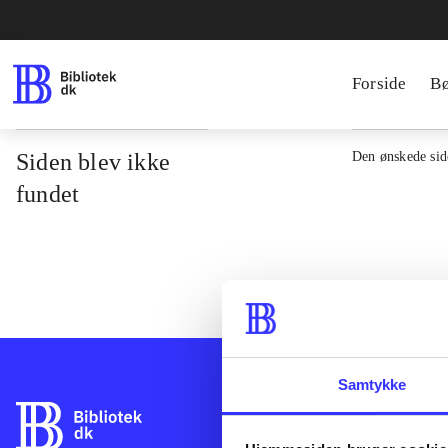
Forside
B
Siden blev ikke
Den ønskede side
fundet
Samtykke
Bibliotek.dk er 
bibliotekers mat