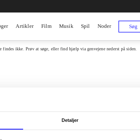
øger
Artikler
Film
Musik
Spil
Noder
Søg
 findes ikke. Prøv at søge, eller find hjælp via genvejene nederst på siden.
Detaljer
en samlet indgang til alle danske
Kontakt os
erialer og til hvad der udgives i
Om Bibliotek.d