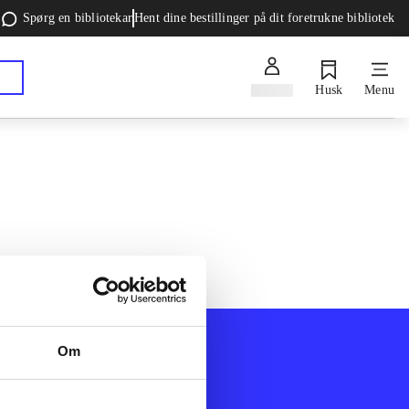
Spørg en bibliotekar
Hent dine bestillinger på dit foretrukne bibliotek
Log ind
Husk
Menu
Om
Afdelinger
k
Bøger