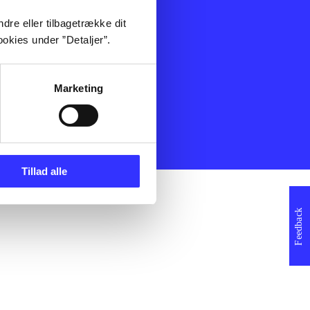
ning
Artikler
dre eller tilbagetrække dit
Film
okies under ”Detaljer”.
Musik
Spil
Noder
Marketing
erklæring
Tillad alle
Feedback