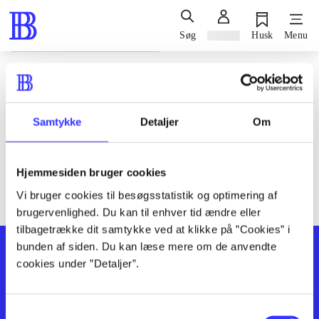
Søg
Log ind
Husk
Menu
Siden blev ikke fundet
Den ønskede side findes ikke. Prøv at søge, eller find hjælp via
Samtykke
Detaljer
Om
genvejene nederst på siden.
Hjemmesiden bruger cookies
Vi bruger cookies til besøgsstatistik og optimering af
brugervenlighed. Du kan til enhver tid ændre eller
tilbagetrække dit samtykke ved at klikke på ”Cookies” i
bunden af siden. Du kan læse mere om de anvendte
cookies under ”Detaljer”.
Samtykkevalg