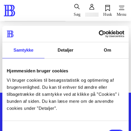
Søg
Log ind
Husk
Menu
Siden blev ikke fundet
Den ønskede side findes ikke. Prøv at søge, eller find hjælp via
Samtykke
Detaljer
Om
genvejene nederst på siden.
Hjemmesiden bruger cookies
Vi bruger cookies til besøgsstatistik og optimering af
brugervenlighed. Du kan til enhver tid ændre eller
tilbagetrække dit samtykke ved at klikke på ”Cookies” i
bunden af siden. Du kan læse mere om de anvendte
cookies under ”Detaljer”.
Samtykkevalg