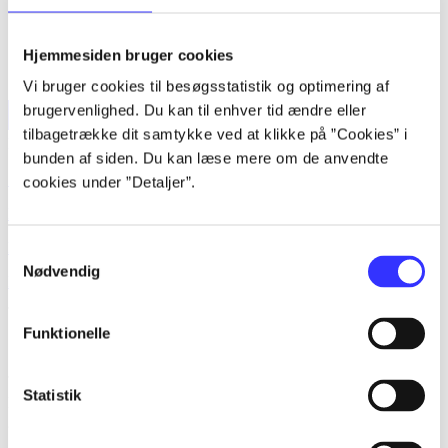
Hjemmesiden bruger cookies
Vi bruger cookies til besøgsstatistik og optimering af
brugervenlighed. Du kan til enhver tid ændre eller
tilbagetrække dit samtykke ved at klikke på ”Cookies” i
Forside
Bøger
Artikler
Film
Musik
Spil
Noder
Søg
bunden af siden. Du kan læse mere om de anvendte
Søg
cookies under ”Detaljer”.
Log ind
Husk
Samtykkevalg
Nødvendig
Menu
Funktionelle
Siden blev ikke fundet
Statistik
Den ønskede side findes ikke. Prøv at søge, eller find hjælp via
genvejene nederst på siden.