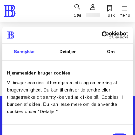
Søg
Log ind
Husk
Menu
Siden blev ikke fundet
Den ønskede side findes ikke. Prøv at søge, eller find hjælp via
Samtykke
Detaljer
Om
genvejene nederst på siden.
Hjemmesiden bruger cookies
Vi bruger cookies til besøgsstatistik og optimering af
brugervenlighed. Du kan til enhver tid ændre eller
tilbagetrække dit samtykke ved at klikke på ”Cookies” i
bunden af siden. Du kan læse mere om de anvendte
cookies under ”Detaljer”.
Samtykkevalg