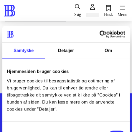
Søg
Log ind
Husk
Menu
Siden blev ikke fundet
Den ønskede side findes ikke. Prøv at søge, eller find hjælp via
Samtykke
Detaljer
Om
genvejene nederst på siden.
Hjemmesiden bruger cookies
Vi bruger cookies til besøgsstatistik og optimering af
brugervenlighed. Du kan til enhver tid ændre eller
tilbagetrække dit samtykke ved at klikke på ”Cookies” i
bunden af siden. Du kan læse mere om de anvendte
cookies under ”Detaljer”.
Samtykkevalg