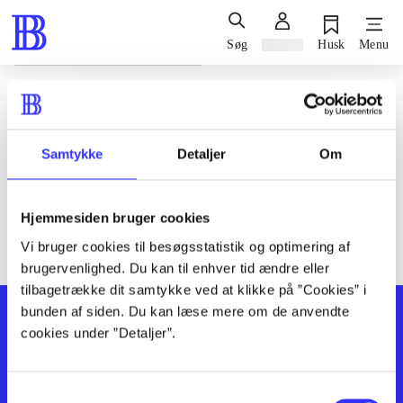
Søg
Log ind
Husk
Menu
Siden blev ikke fundet
Den ønskede side findes ikke. Prøv at søge, eller find hjælp via
Samtykke
Detaljer
Om
genvejene nederst på siden.
Hjemmesiden bruger cookies
Vi bruger cookies til besøgsstatistik og optimering af
brugervenlighed. Du kan til enhver tid ændre eller
tilbagetrække dit samtykke ved at klikke på ”Cookies” i
bunden af siden. Du kan læse mere om de anvendte
cookies under ”Detaljer”.
Samtykkevalg