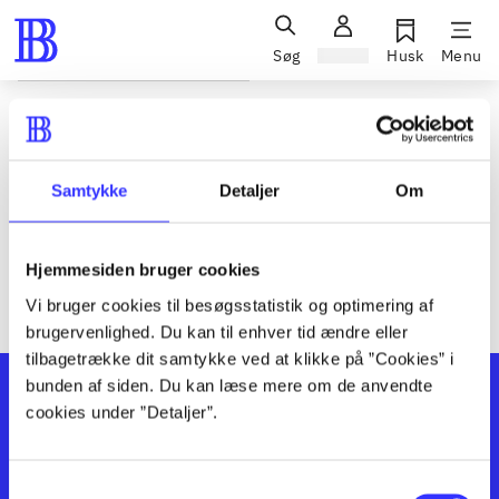
Søg
Log ind
Husk
Menu
Siden blev ikke fundet
Den ønskede side findes ikke. Prøv at søge, eller find hjælp via
Samtykke
Detaljer
Om
genvejene nederst på siden.
Hjemmesiden bruger cookies
Vi bruger cookies til besøgsstatistik og optimering af
brugervenlighed. Du kan til enhver tid ændre eller
tilbagetrække dit samtykke ved at klikke på ”Cookies” i
bunden af siden. Du kan læse mere om de anvendte
cookies under ”Detaljer”.
Samtykkevalg