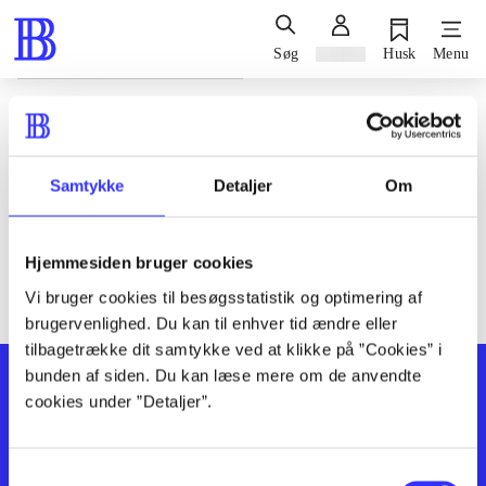
Søg
Log ind
Husk
Menu
Siden blev ikke fundet
Den ønskede side findes ikke. Prøv at søge, eller find hjælp via
Samtykke
Detaljer
Om
genvejene nederst på siden.
Hjemmesiden bruger cookies
Vi bruger cookies til besøgsstatistik og optimering af
brugervenlighed. Du kan til enhver tid ændre eller
tilbagetrække dit samtykke ved at klikke på ”Cookies” i
bunden af siden. Du kan læse mere om de anvendte
cookies under ”Detaljer”.
Samtykkevalg