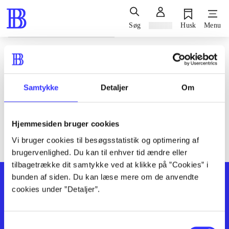
Søg
Log ind
Husk
Menu
Siden blev ikke fundet
Den ønskede side findes ikke. Prøv at søge, eller find hjælp via
Samtykke
Detaljer
Om
genvejene nederst på siden.
Hjemmesiden bruger cookies
Vi bruger cookies til besøgsstatistik og optimering af
brugervenlighed. Du kan til enhver tid ændre eller
tilbagetrække dit samtykke ved at klikke på ”Cookies” i
bunden af siden. Du kan læse mere om de anvendte
cookies under ”Detaljer”.
Samtykkevalg