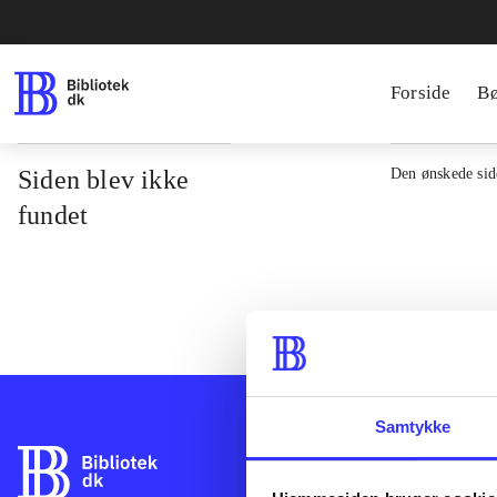
Forside
B
Siden blev ikke
Den ønskede side
fundet
Samtykke
Bibliotek.dk er 
bibliotekers mat