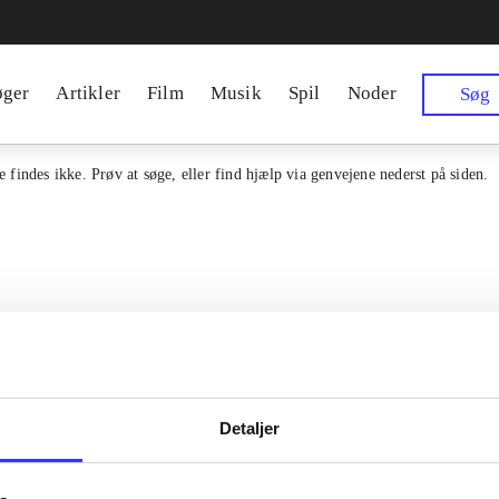
øger
Artikler
Film
Musik
Spil
Noder
Søg
 findes ikke. Prøv at søge, eller find hjælp via genvejene nederst på siden.
Detaljer
en samlet indgang til alle danske
Kontakt os
erialer og til hvad der udgives i
Om Bibliotek.d