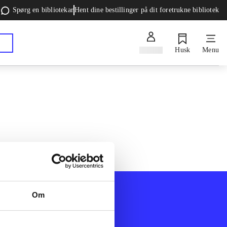
Spørg en bibliotekar
Hent dine bestillinger på dit foretrukne bibliotek
Log ind
Husk
Menu
Om
Afdelinger
k
Bøger