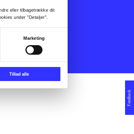
ning
Artikler
dre eller tilbagetrække dit
Film
okies under ”Detaljer”.
Musik
Spil
Noder
Marketing
erklæring
Tillad alle
Feedback