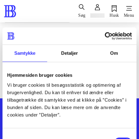
Søg
Log ind
Husk
Menu
Siden blev ikke fundet
Den ønskede side findes ikke. Prøv at søge, eller find hjælp via
Samtykke
Detaljer
Om
genvejene nederst på siden.
Hjemmesiden bruger cookies
Vi bruger cookies til besøgsstatistik og optimering af
brugervenlighed. Du kan til enhver tid ændre eller
tilbagetrække dit samtykke ved at klikke på ”Cookies” i
bunden af siden. Du kan læse mere om de anvendte
cookies under ”Detaljer”.
Samtykkevalg