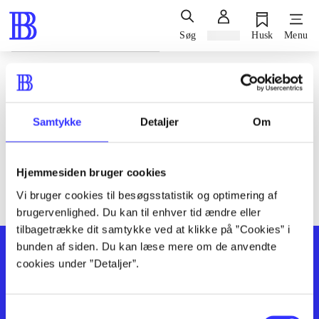
Søg
Log ind
Husk
Menu
Siden blev ikke fundet
Den ønskede side findes ikke. Prøv at søge, eller find hjælp via
Samtykke
Detaljer
Om
genvejene nederst på siden.
Hjemmesiden bruger cookies
Vi bruger cookies til besøgsstatistik og optimering af
brugervenlighed. Du kan til enhver tid ændre eller
tilbagetrække dit samtykke ved at klikke på ”Cookies” i
bunden af siden. Du kan læse mere om de anvendte
cookies under ”Detaljer”.
Samtykkevalg