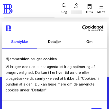
Søg
Log ind
Husk
Menu
Siden blev ikke fundet
Den ønskede side findes ikke. Prøv at søge, eller find hjælp via
Samtykke
Detaljer
Om
genvejene nederst på siden.
Hjemmesiden bruger cookies
Vi bruger cookies til besøgsstatistik og optimering af
brugervenlighed. Du kan til enhver tid ændre eller
tilbagetrække dit samtykke ved at klikke på ”Cookies” i
bunden af siden. Du kan læse mere om de anvendte
cookies under ”Detaljer”.
Samtykkevalg