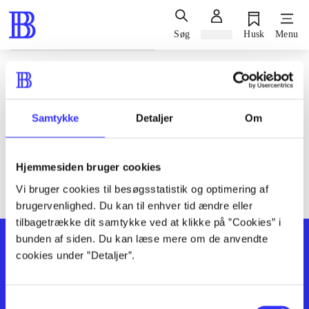
Søg
Log ind
Husk
Menu
Siden blev ikke fundet
Den ønskede side findes ikke. Prøv at søge, eller find hjælp via
Samtykke
Detaljer
Om
genvejene nederst på siden.
Hjemmesiden bruger cookies
Vi bruger cookies til besøgsstatistik og optimering af
brugervenlighed. Du kan til enhver tid ændre eller
tilbagetrække dit samtykke ved at klikke på ”Cookies” i
bunden af siden. Du kan læse mere om de anvendte
cookies under ”Detaljer”.
Samtykkevalg