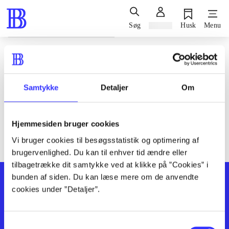
Søg
Log ind
Husk
Menu
Siden blev ikke fundet
Den ønskede side findes ikke. Prøv at søge, eller find hjælp via
Samtykke
Detaljer
Om
genvejene nederst på siden.
Hjemmesiden bruger cookies
Vi bruger cookies til besøgsstatistik og optimering af
brugervenlighed. Du kan til enhver tid ændre eller
tilbagetrække dit samtykke ved at klikke på ”Cookies” i
bunden af siden. Du kan læse mere om de anvendte
cookies under ”Detaljer”.
Samtykkevalg