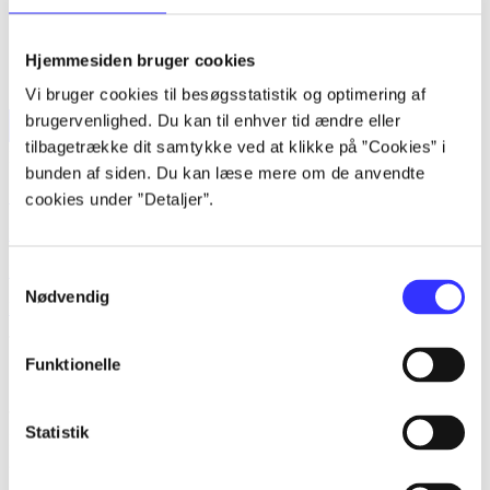
Hjemmesiden bruger cookies
Vi bruger cookies til besøgsstatistik og optimering af
brugervenlighed. Du kan til enhver tid ændre eller
tilbagetrække dit samtykke ved at klikke på ”Cookies” i
Forside
Bøger
Artikler
Film
Musik
Spil
Noder
Søg
bunden af siden. Du kan læse mere om de anvendte
Søg
cookies under ”Detaljer”.
Log ind
Husk
Samtykkevalg
Nødvendig
Menu
Funktionelle
Siden blev ikke fundet
Statistik
Den ønskede side findes ikke. Prøv at søge, eller find hjælp via
genvejene nederst på siden.