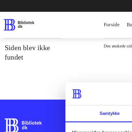
Forside
B
Siden blev ikke
Den ønskede side
fundet
Samtykke
Bibliotek.dk er 
bibliotekers mat