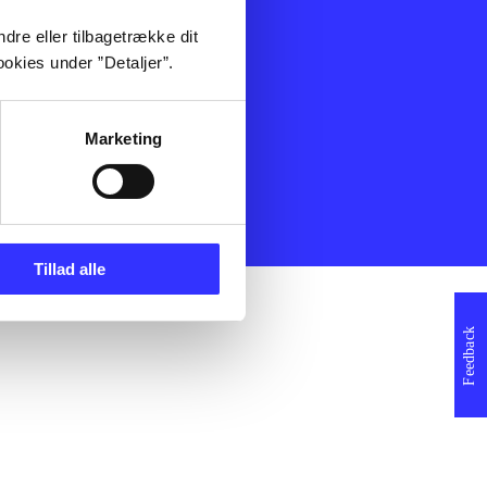
ning
Artikler
dre eller tilbagetrække dit
Film
okies under ”Detaljer”.
Musik
Spil
Noder
Marketing
erklæring
Tillad alle
Feedback