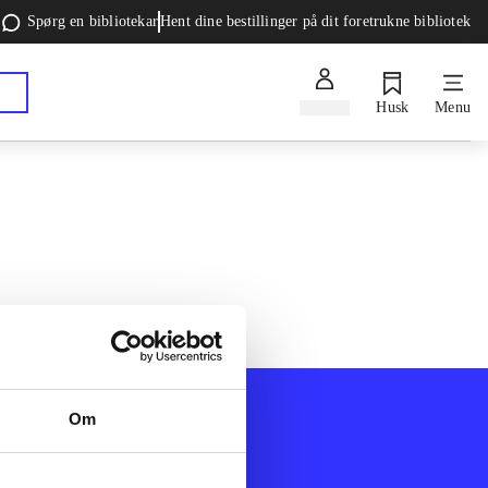
Spørg en bibliotekar
Hent dine bestillinger på dit foretrukne bibliotek
Log ind
Husk
Menu
Om
Afdelinger
k
Bøger