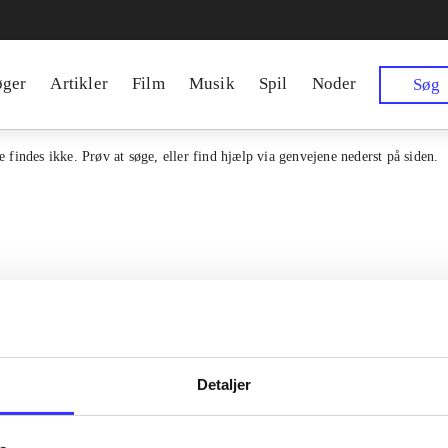
øger
Artikler
Film
Musik
Spil
Noder
Søg
 findes ikke. Prøv at søge, eller find hjælp via genvejene nederst på siden.
Detaljer
en samlet indgang til alle danske
Kontakt os
erialer og til hvad der udgives i
Om Bibliotek.d