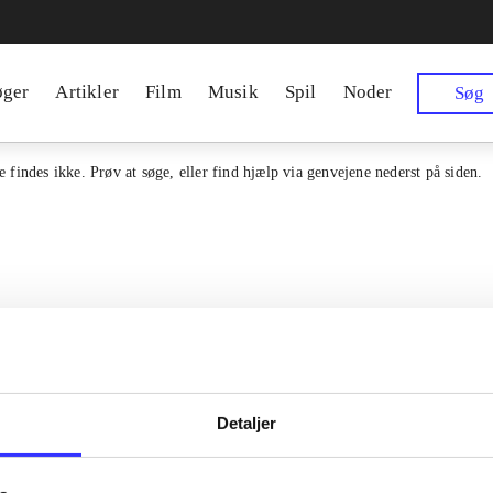
øger
Artikler
Film
Musik
Spil
Noder
Søg
 findes ikke. Prøv at søge, eller find hjælp via genvejene nederst på siden.
Detaljer
en samlet indgang til alle danske
Kontakt os
erialer og til hvad der udgives i
Om Bibliotek.d