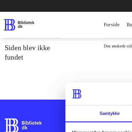
Forside
B
Siden blev ikke
Den ønskede side
fundet
Samtykke
Bibliotek.dk er 
bibliotekers mat