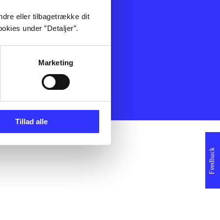
ning
Artikler
dre eller tilbagetrække dit
Film
okies under ”Detaljer”.
Musik
Spil
Noder
Marketing
erklæring
Tillad alle
Feedback