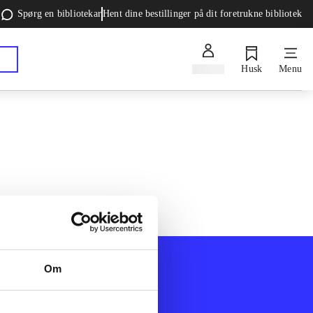
Spørg en bibliotekar
Hent dine bestillinger på dit foretrukne bibliotek
Log ind
Husk
Menu
Om
Afdelinger
k
Bøger