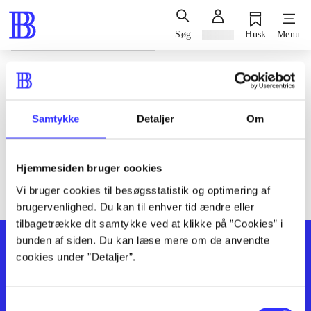
Søg
Log ind
Husk
Menu
Siden blev ikke fundet
Den ønskede side findes ikke. Prøv at søge, eller find hjælp via
Samtykke
Detaljer
Om
genvejene nederst på siden.
Hjemmesiden bruger cookies
Vi bruger cookies til besøgsstatistik og optimering af
brugervenlighed. Du kan til enhver tid ændre eller
tilbagetrække dit samtykke ved at klikke på ”Cookies” i
bunden af siden. Du kan læse mere om de anvendte
cookies under ”Detaljer”.
Samtykkevalg