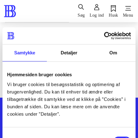
Søg
Log ind
Husk
Menu
Siden blev ikke fundet
Den ønskede side findes ikke. Prøv at søge, eller find hjælp via
Samtykke
Detaljer
Om
genvejene nederst på siden.
Hjemmesiden bruger cookies
Vi bruger cookies til besøgsstatistik og optimering af
brugervenlighed. Du kan til enhver tid ændre eller
tilbagetrække dit samtykke ved at klikke på ”Cookies” i
bunden af siden. Du kan læse mere om de anvendte
cookies under ”Detaljer”.
Samtykkevalg