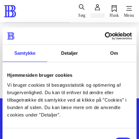
Søg
Log ind
Husk
Menu
Siden blev ikke fundet
Den ønskede side findes ikke. Prøv at søge, eller find hjælp via
Samtykke
Detaljer
Om
genvejene nederst på siden.
Hjemmesiden bruger cookies
Vi bruger cookies til besøgsstatistik og optimering af
brugervenlighed. Du kan til enhver tid ændre eller
tilbagetrække dit samtykke ved at klikke på ”Cookies” i
bunden af siden. Du kan læse mere om de anvendte
cookies under ”Detaljer”.
Samtykkevalg