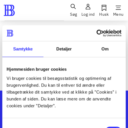
Søg
Log ind
Husk
Menu
Siden blev ikke fundet
Den ønskede side findes ikke. Prøv at søge, eller find hjælp via
Samtykke
Detaljer
Om
genvejene nederst på siden.
Hjemmesiden bruger cookies
Vi bruger cookies til besøgsstatistik og optimering af
brugervenlighed. Du kan til enhver tid ændre eller
tilbagetrække dit samtykke ved at klikke på ”Cookies” i
bunden af siden. Du kan læse mere om de anvendte
cookies under ”Detaljer”.
Samtykkevalg