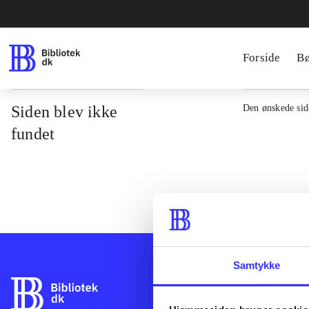
Forside
B
Siden blev ikke
Den ønskede side
fundet
Samtykke
Bibliotek.dk er 
bibliotekers mat