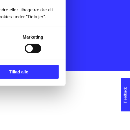
ning
Artikler
dre eller tilbagetrække dit
Film
okies under ”Detaljer”.
Musik
Spil
Noder
Marketing
erklæring
Tillad alle
Feedback