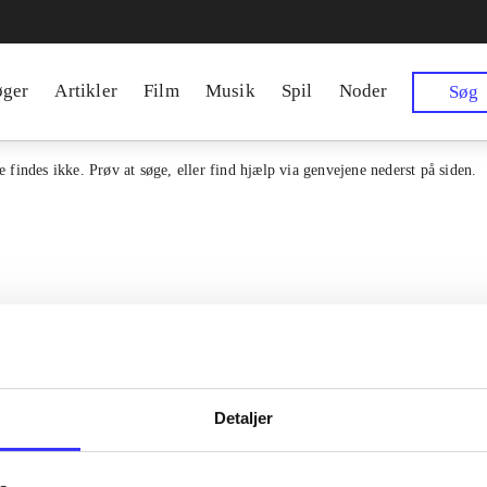
øger
Artikler
Film
Musik
Spil
Noder
Søg
 findes ikke. Prøv at søge, eller find hjælp via genvejene nederst på siden.
Detaljer
en samlet indgang til alle danske
Kontakt os
erialer og til hvad der udgives i
Om Bibliotek.d