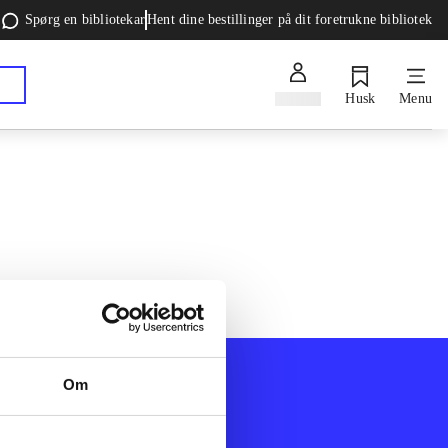
Spørg en bibliotekar
Hent dine bestillinger på dit foretrukne bibliotek
Log ind
Husk
Menu
Om
Afdelinger
k
Bøger