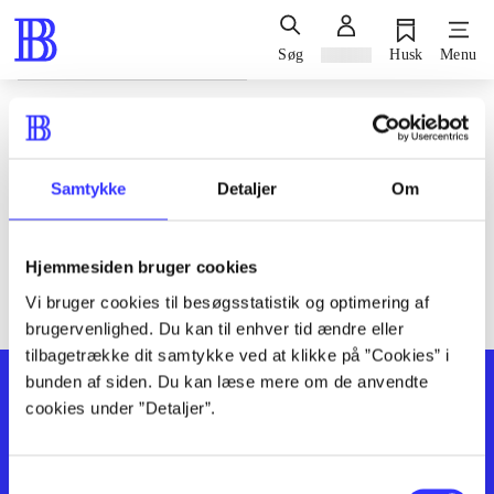
Søg
Log ind
Husk
Menu
Siden blev ikke fundet
Den ønskede side findes ikke. Prøv at søge, eller find hjælp via
Samtykke
Detaljer
Om
genvejene nederst på siden.
Hjemmesiden bruger cookies
Vi bruger cookies til besøgsstatistik og optimering af
brugervenlighed. Du kan til enhver tid ændre eller
tilbagetrække dit samtykke ved at klikke på ”Cookies” i
bunden af siden. Du kan læse mere om de anvendte
cookies under ”Detaljer”.
Samtykkevalg