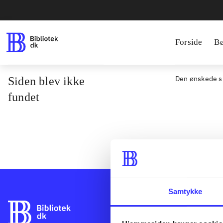
Forside
B
Den ønskede si
Siden blev ikke
fundet
Samtykke
Bibliotek.dk er
danske bibliote