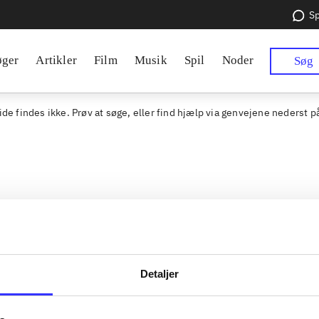
Sp
øger
Artikler
Film
Musik
Spil
Noder
Søg
de findes ikke. Prøv at søge, eller find hjælp via genvejene nederst p
Detaljer
 en samlet indgang til alle
Kontakt os
kers materialer og til hvad der
Om Bibliotek.