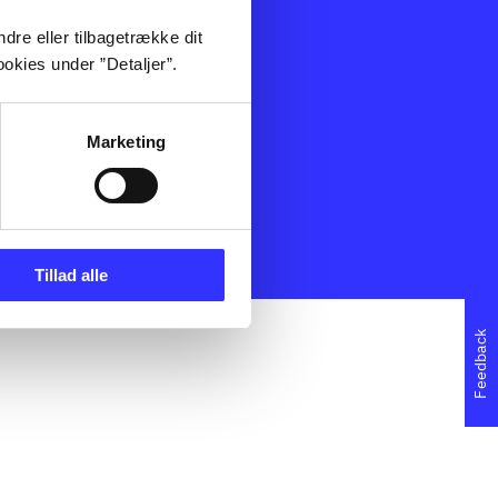
dning
Artikler
dre eller tilbagetrække dit
Film
okies under ”Detaljer”.
k
Musik
Spil
Noder
Marketing
dserklæring
Tillad alle
Feedback