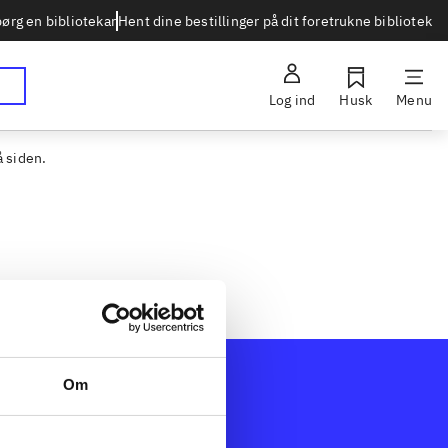
Hent dine bestillinger på dit foretrukne bibliotek
ørg en bibliotekar
Log ind
Husk
Menu
å siden.
Om
Afdelinger
dk
Bøger