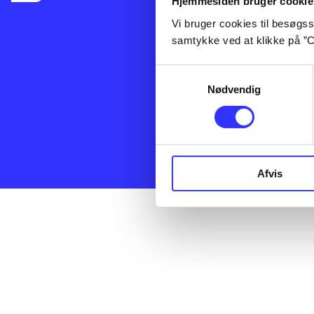
Hjemmesiden bruger cookie
udgives i Danm
og så hente og 
Vi bruger cookies til besøgsst
kan bruge Bibli
samtykke ved at klikke på ”C
der er udgivet 
artikler, e-bøg
Samtykkevalg
altså ikke et f
Nødvendig
og service ove
offentlige bibl
få leveret til d
Administrer co
Afvis