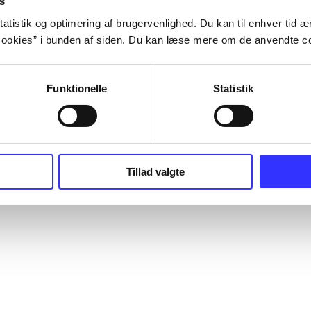
s
ark. Du kan bestille materialer
Hjælp og vejle
låne på dit eget bibliotek. Du
atistik og optimering af brugervenlighed. Du kan til enhver tid æn
Kontakt os
otek.dk til at søge frem, hvad
ookies” i bunden af siden. Du kan læse mere om de anvendte co
Privatlivspoliti
af bøger, musik, tidsskrifter,
Leverandører
er, lydbøger osv. Bibliotek.dk er
English
ysisk bibliotek, men en database
Funktionelle
Statistik
r hvad der findes på danske
Tilgængelighe
ioteker, som du kan bestille og
it lokale bibliotek.
okieindstillinger
Tillad valgte