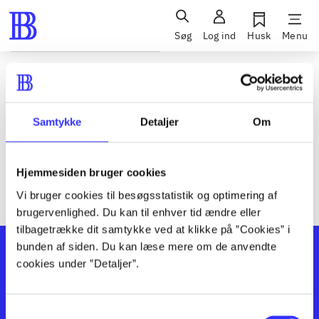
Søg
Log ind
Husk
Menu
Siden blev ikke fundet
Den ønskede side findes ikke. Prøv at søge, eller find hjælp via
Samtykke
Detaljer
Om
genvejene nederst på siden.
Hjemmesiden bruger cookies
Vi bruger cookies til besøgsstatistik og optimering af
brugervenlighed. Du kan til enhver tid ændre eller
tilbagetrække dit samtykke ved at klikke på ”Cookies” i
bunden af siden. Du kan læse mere om de anvendte
cookies under ”Detaljer”.
Samtykkevalg