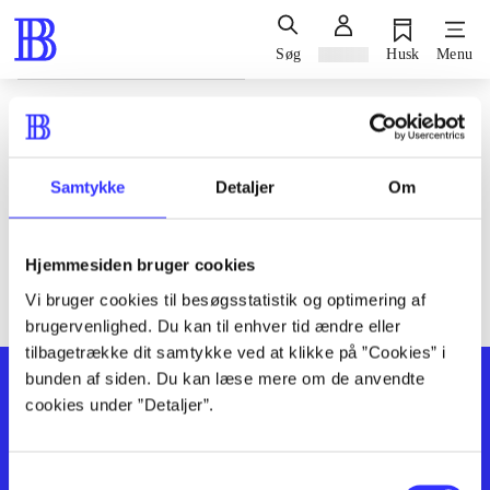
Søg
Log ind
Husk
Menu
Siden blev ikke fundet
Den ønskede side findes ikke. Prøv at søge, eller find hjælp via
Samtykke
Detaljer
Om
genvejene nederst på siden.
Hjemmesiden bruger cookies
Vi bruger cookies til besøgsstatistik og optimering af
brugervenlighed. Du kan til enhver tid ændre eller
tilbagetrække dit samtykke ved at klikke på ”Cookies” i
bunden af siden. Du kan læse mere om de anvendte
cookies under ”Detaljer”.
Samtykkevalg