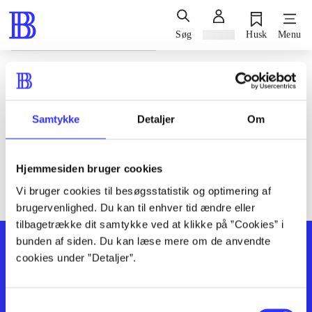
Søg
Log ind
Husk
Menu
Siden blev ikke fundet
Den ønskede side findes ikke. Prøv at søge, eller find hjælp via
Samtykke
Detaljer
Om
genvejene nederst på siden.
Hjemmesiden bruger cookies
Vi bruger cookies til besøgsstatistik og optimering af
brugervenlighed. Du kan til enhver tid ændre eller
tilbagetrække dit samtykke ved at klikke på ”Cookies” i
bunden af siden. Du kan læse mere om de anvendte
cookies under ”Detaljer”.
Samtykkevalg