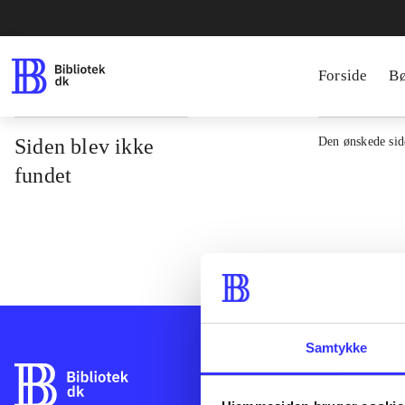
Forside
B
Siden blev ikke
Den ønskede side
fundet
Samtykke
Bibliotek.dk er 
bibliotekers mat