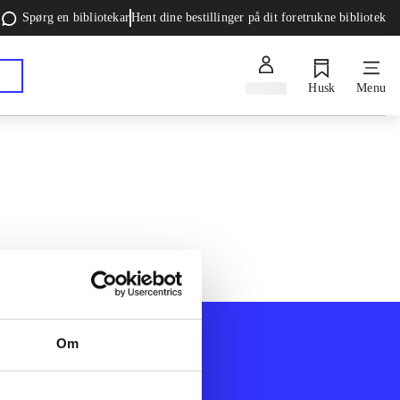
Spørg en bibliotekar
Hent dine bestillinger på dit foretrukne bibliotek
Log ind
Husk
Menu
Om
Afdelinger
k
Bøger