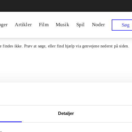
øger
Artikler
Film
Musik
Spil
Noder
Søg
 findes ikke. Prøv at søge, eller find hjælp via genvejene nederst på siden.
Detaljer
en samlet indgang til alle danske
Kontakt os
erialer og til hvad der udgives i
Om Bibliotek.d