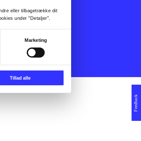
ning
Artikler
dre eller tilbagetrække dit
Film
okies under ”Detaljer”.
Musik
Spil
Noder
Marketing
erklæring
Tillad alle
Feedback