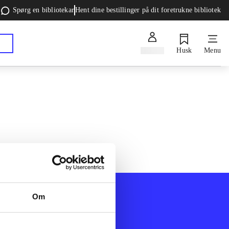
Spørg en bibliotekar
Hent dine bestillinger på dit foretrukne bibliotek
Log ind
Husk
Menu
Om
Afdelinger
k
Bøger