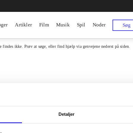
øger
Artikler
Film
Musik
Spil
Noder
Søg
 findes ikke. Prøv at søge, eller find hjælp via genvejene nederst på siden.
Detaljer
Kontakt os
en samlet indgang til alle danske
erialer og til hvad der udgives i
Om Bibliotek.d