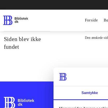
Forside
B
Siden blev ikke
Den ønskede side
fundet
Samtykke
Bibliotek.dk er 
bibliotekers mat