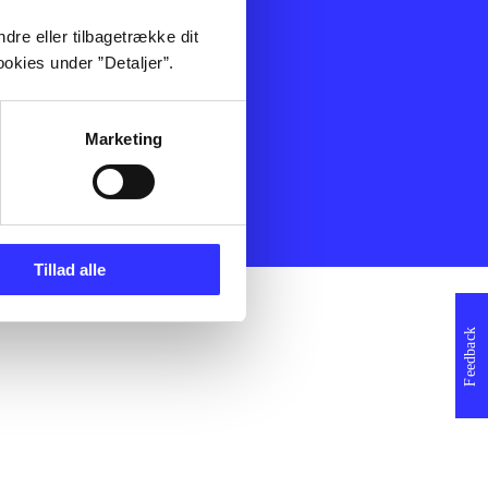
ning
Artikler
dre eller tilbagetrække dit
Film
okies under ”Detaljer”.
Musik
Spil
Noder
Marketing
erklæring
Tillad alle
Feedback