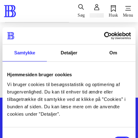
Søg
Log ind
Husk
Menu
Siden blev ikke fundet
Den ønskede side findes ikke. Prøv at søge, eller find hjælp via
Samtykke
Detaljer
Om
genvejene nederst på siden.
Hjemmesiden bruger cookies
Vi bruger cookies til besøgsstatistik og optimering af
brugervenlighed. Du kan til enhver tid ændre eller
tilbagetrække dit samtykke ved at klikke på ”Cookies” i
bunden af siden. Du kan læse mere om de anvendte
cookies under ”Detaljer”.
Samtykkevalg