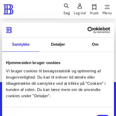
Søg
Log ind
Husk
Menu
Siden blev ikke fundet
Den ønskede side findes ikke. Prøv at søge, eller find hjælp via
Samtykke
Detaljer
Om
genvejene nederst på siden.
Hjemmesiden bruger cookies
Vi bruger cookies til besøgsstatistik og optimering af
brugervenlighed. Du kan til enhver tid ændre eller
tilbagetrække dit samtykke ved at klikke på ”Cookies” i
bunden af siden. Du kan læse mere om de anvendte
cookies under ”Detaljer”.
Samtykkevalg